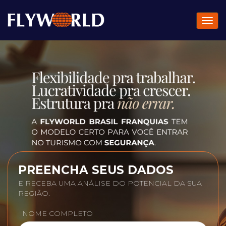
Abrir
nave
PREENCHA SEUS DADOS
E RECEBA UMA ANÁLISE DO POTENCIAL DA SUA
REGIÃO.
NOME COMPLETO